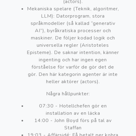
(actors).
Mekaniska spelare (Teknik, algoritmer,
LLM): Datorprogram, stora
språkmodeller (så kallad “generativ
AI”), byråkratiska processer och
maskiner. De följer kodad logik och
universella regler (Aristoteles
Episteme). De saknar intention, känner
ingenting och har ingen egen
förståelse för varför de gör det de
gör. Den här kategorin agenter är inte
heller aktörer (actors).
Några hållpunkter:
07:30 - Hotellchefen gör en
installation av en läcka
14:00 - John Boyd förs på tal av
Staffan
19:03 - Affärsidé: Få betalt per kobra