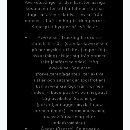
Avvikelseånger är den känslomässiga
kostnaden för att ha fel när man har
tagit en aktiv risk (dvs. avvikit från
normen – haft en hög tracking error).
Konceptet bygger på två delar:
Avvikelse (Tracking Error): Ett
statistiskt mått (standardavvikelsen)
på hur mycket utfallet (en portföljs
avkastning) skiljer sig från normen
(sitt jämförelseindex). Hög
avvikelse: Spelaren
(förvaltaren/agenten) tar aktiva
risker och satsningar (portföljen)
kan avvika kraftigt från normen
(index) – både positivt och negativt.
Låg avvikelse: Satsningar
(portföljen) ligger mycket nära
normen (index) – normanpassning
(passiv förvaltning eller
indexkramning).
Ånger (Regret): En negativ