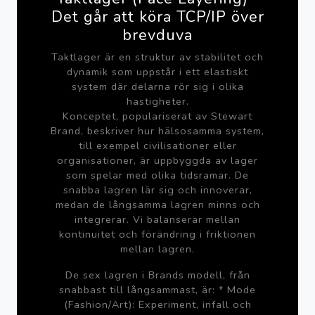
Det går att köra TCP/IP över
brevduva
Taktlager är en struktur av stabilitet och
dynamik som uppstår i ett elastiskt
system där delarna rör sig i olika
hastigheter.
Konceptet, populariserat av Stewart
Brand, beskriver hur hälsosamma system,
till exempel civilisationer eller
organisationer, är uppbyggda av lager
som spelar med olika tidsramar. De
snabba lagren lär sig och innoverar,
medan de långsamma lagren minns och
integrerar. Vi balanserar mellan
kontinuitet och förändring i friktionen
mellan lagren.
De sex lagren i Brands modell, från
snabbast till långsammast, är: * Mode
(Fashion/Art): Experiment, infall och