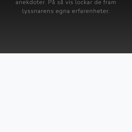
anekdoter. På så vis lockar de fram
lyssnarens egna erfarenheter.