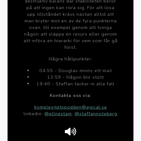
destruktiv balans där stabiliteten beror
på att ingen kan röra sig. För att lösa
upp tillståndet krävs nästan alltid att
man bryter mot en av de fyra punkterna
ovan, till exempel genom att tvinga
någon att släppa en resurs eller genom
att införa en hierarki för vem som får gå
först.
Några hållpunkter:
04:55 - Douglas minns ett mail
13:59 - Någon blir stött
19:40 - Staffan täcker in alla fall
Kontakta oss via:
komplexitetspodden@agical.se
linkedin:
@ellnestam
,
@staffannoteberg