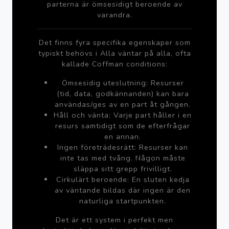
parterna är ömsesidigt beroende av
varandra.
Det finns fyra specifika egenskaper som
typiskt behövs i Alla väntar på alla, ofta
kallade Coffman conditions:
Ömsesidig uteslutning: Resurser
(tid, data, godkännanden) kan bara
användas/ges av en part åt gången.
Håll och vänta: Varje part håller i en
resurs samtidigt som de efterfrågar
en annan.
Ingen företrädesrätt: Resurser kan
inte tas med tvång. Någon måste
släppa sitt grepp frivilligt.
Cirkulärt beroende: En sluten kedja
av väntande bildas där ingen är den
naturliga startpunkten.
Det är ett system i perfekt men