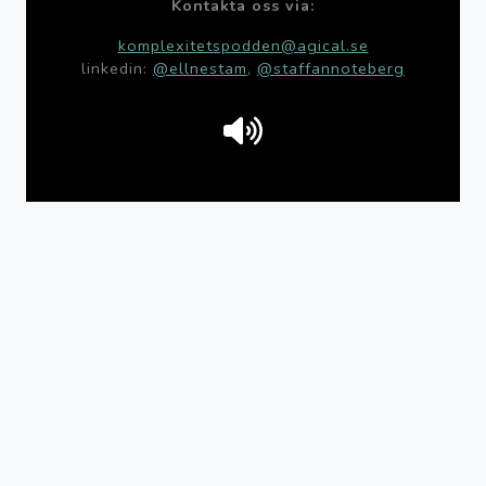
Kontakta oss via:
komplexitetspodden@agical.se
linkedin:
@ellnestam
,
@staffannoteberg