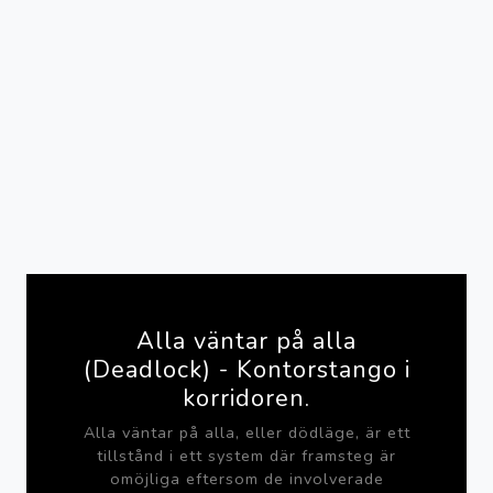
Alla väntar på alla
(Deadlock) - Kontorstango i
korridoren.
Alla väntar på alla, eller dödläge, är ett
tillstånd i ett system där framsteg är
omöjliga eftersom de involverade