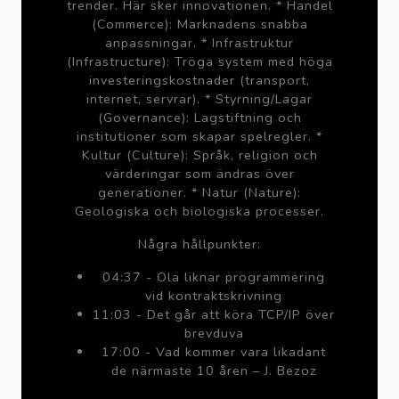
trender. Här sker innovationen. * Handel
(Commerce): Marknadens snabba
anpassningar. * Infrastruktur
(Infrastructure): Tröga system med höga
investeringskostnader (transport,
internet, servrar). * Styrning/Lagar
(Governance): Lagstiftning och
institutioner som skapar spelregler. *
Kultur (Culture): Språk, religion och
värderingar som ändras över
generationer. * Natur (Nature):
Geologiska och biologiska processer.
Några hållpunkter:
04:37 - Ola liknar programmering
vid kontraktskrivning
11:03 - Det går att köra TCP/IP över
brevduva
17:00 - Vad kommer vara likadant
de närmaste 10 åren – J. Bezoz