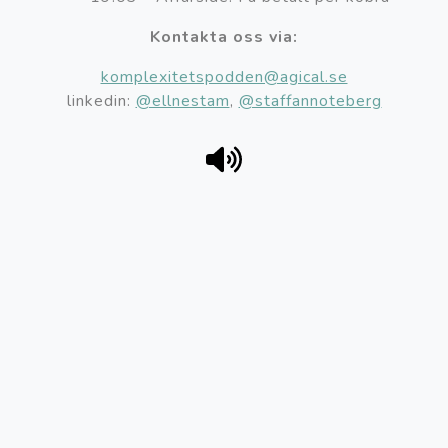
Kontakta oss via:
komplexitetspodden@agical.se
linkedin:
@ellnestam
,
@staffannoteberg