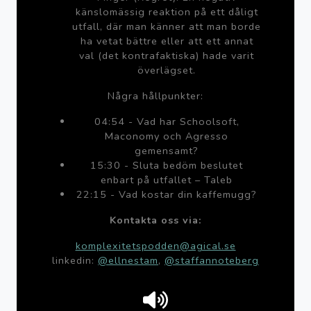
känslomässig reaktion på ett dåligt
utfall, där man känner att man borde
ha vetat bättre eller att ett annat
val (det kontrafaktiska) hade varit
överlägset.
Några hållpunkter:
04:54 - Vad har Schoolsoft,
Maconomy och Agresso
gemensamt?
15:30 - Sluta bedöm beslutet
enbart på utfallet – Taleb
22:15 - Vad kostar din kaffemugg?
Kontakta oss via:
komplexitetspodden@agical.se
linkedin:
@ellnestam
,
@staffannoteberg