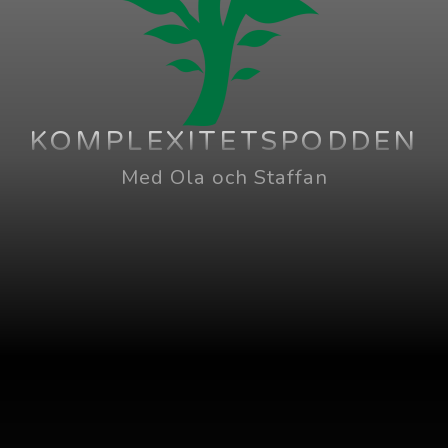
KOMPLEXITETSPODDEN
Med Ola och Staffan