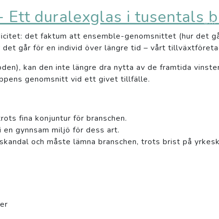
 Ett duralexglas i tusentals bi
Om 
citet: det faktum att ensemble-genomsnittet (hur det går 
t går för en individ över längre tid – vårt tillväxtföreta
den), kan den inte längre dra nytta av de framtida vinste
ppens genomsnitt vid ett givet tillfälle.
trots fina konjuntur för branschen.
i en gynnsam miljö för dess art.
skandal och måste lämna branschen, trots brist på yrke
er