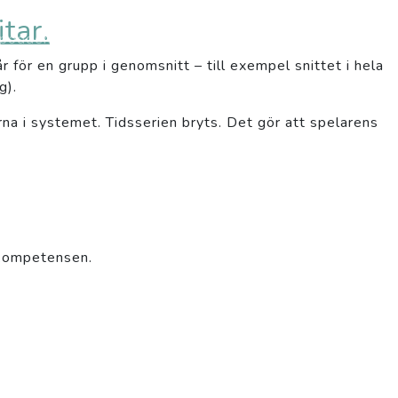
tar.
podden
Avsnitt
Kontakt
för en grupp i genomsnitt – till exempel snittet i hela
g).
rna i systemet. Tidsserien bryts. Det gör att spelarens
skompetensen.