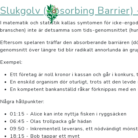
Slukgolv (Absorbing Barrier) -
I matematik och statistik kallas symtomen för icke-ergodi
branschen) inte är detsamma som tids-genomsnittet (hur de
Eftersom spelaren träffar den absorberande barriären (dö
genomsnitt över längre tid blir radikalt annorlunda än gru
Exempel:
Ett företag är noll kronor i kassan och går i konkurs, 
En enskild organism dör oturligt, trots att den levde 
En kompetent bankanställd råkar förknippas med en 
Några hållpunkter:
01:15 - Alice kan inte nyttja fisken i ryggsäcken
06:45 - Olas trollpacka går hädan
09:50 - Inkrementell leverans, ett nödvändigt mönst
18:15 - Bob tappar ett mynt