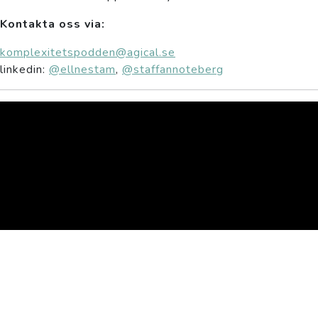
Kontakta oss via:
komplexitetspodden@agical.se
linkedin:
@ellnestam
,
@staffannoteberg