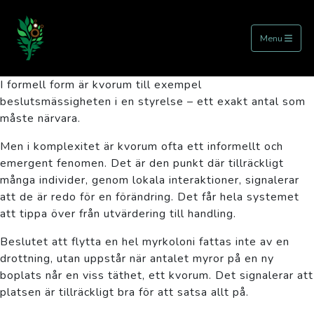
Kvorum (Quorum) - Fem personer
ställer sig upp och jublar.
Menu
I formell form är kvorum till exempel
beslutsmässigheten i en styrelse – ett exakt antal som
måste närvara.
Men i komplexitet är kvorum ofta ett informellt och
emergent fenomen. Det är den punkt där tillräckligt
många individer, genom lokala interaktioner, signalerar
att de är redo för en förändring. Det får hela systemet
att tippa över från utvärdering till handling.
Beslutet att flytta en hel myrkoloni fattas inte av en
drottning, utan uppstår när antalet myror på en ny
boplats når en viss täthet, ett kvorum. Det signalerar att
platsen är tillräckligt bra för att satsa allt på.